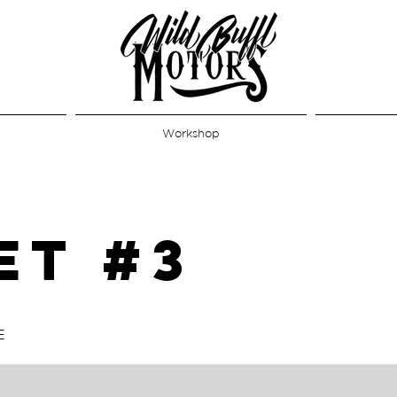
Workshop
ET #3
E